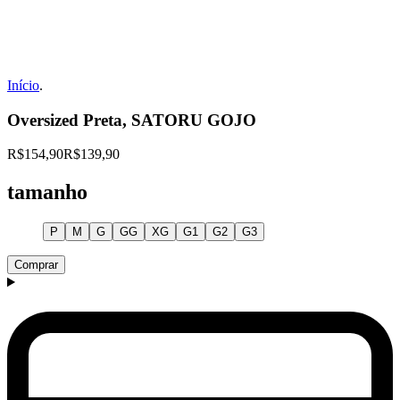
Início
.
Oversized Preta, SATORU GOJO
R$154,90
R$139,90
tamanho
P
M
G
GG
XG
G1
G2
G3
Comprar