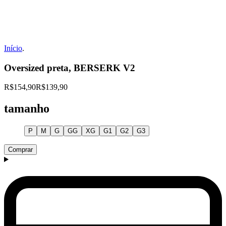
Início
.
Oversized preta, BERSERK V2
R$154,90
R$139,90
tamanho
P
M
G
GG
XG
G1
G2
G3
Comprar